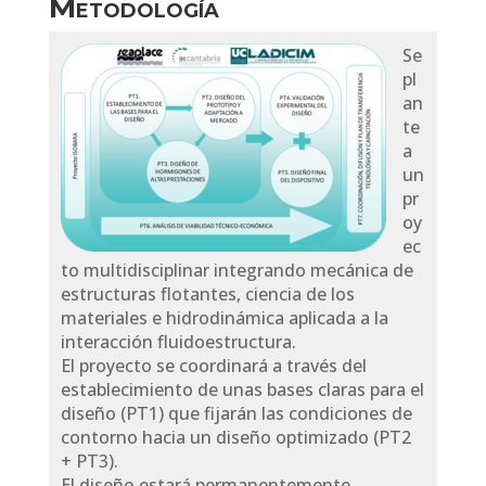
Metodología
Se
pl
an
te
a
un
pr
oy
ec
to multidisciplinar integrando mecánica de
estructuras flotantes, ciencia de los
materiales e hidrodinámica aplicada a la
interacción fluidoestructura.
El proyecto se coordinará a través del
establecimiento de unas bases claras para el
diseño (PT1) que fijarán las condiciones de
contorno hacia un diseño optimizado (PT2
+ PT3).
El diseño estará permanentemente